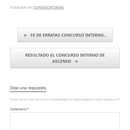
Publicado en
CONVOCATORIAS
.
Navegador de artículos
←
FE DE ERRATAS CONCURSO INTERNO…
RESULTADO EL CONCURSO INTERNO DE
ASCENSO
→
Deja una respuesta
Tu dirección de correo electrónico no será publicada.
Los campos obligatorios están marcados con
*
Comentario
*