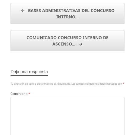
Navegador de artículos
←
BASES ADMINISTRATIVAS DEL CONCURSO
INTERNO…
COMUNICADO CONCURSO INTERNO DE
ASCENSO…
→
Deja una respuesta
Tu dirección de correo electrónico no será publicada.
Los campos obligatorios están marcados con
*
Comentario
*