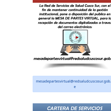
mesadepartesvirtual@redsaludcuscosur.gob
e