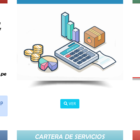
.p
VER