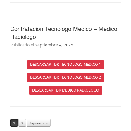
Contratación Tecnologo Medico – Medico
Radiologo
Publicado el
septiembre 4, 2025
DESCARGAR TDR TECNOLOGO MEDICO 1
DESCARGAR TDR TECNOLOGO MEDICO 2
DESCARGAR TDR MEDICO RADIOLOGO
Navegador de artículos
1
2
Siguiente »