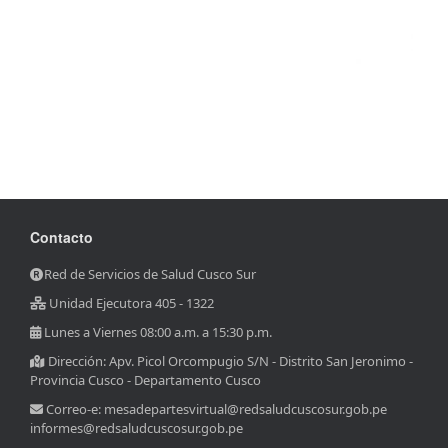
Contacto
Red de Servicios de Salud Cusco Sur
Unidad Ejecutora 405 - 1322
Lunes a Viernes 08:00 a.m. a 15:30 p.m.
Dirección: Apv. Picol Orcompugio S/N - Distrito San Jeronimo -
Provincia Cusco - Departamento Cusco
Correo-e: mesadepartesvirtual@redsaludcuscosur.gob.pe
informes@redsaludcuscosur.gob.pe