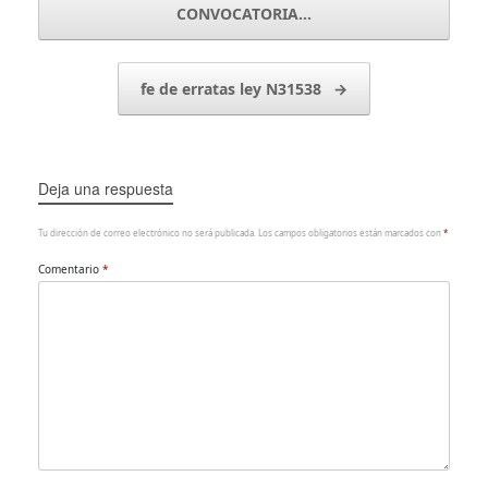
CONVOCATORIA…
fe de erratas ley N31538
→
Deja una respuesta
Tu dirección de correo electrónico no será publicada.
Los campos obligatorios están marcados con
*
Comentario
*