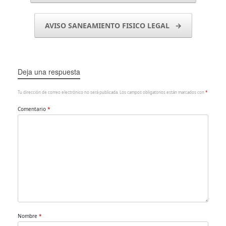
AVISO SANEAMIENTO FISICO LEGAL
→
Deja una respuesta
Tu dirección de correo electrónico no será publicada.
Los campos obligatorios están marcados con
*
Comentario
*
Nombre
*