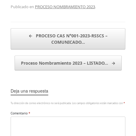
Publicado en
PROCESO NOMBRAMIENTO 2023
.
Navegador de artículos
←
PROCESO CAS N°001-2023-RSSCS –
COMUNICADO…
Proceso Nombramiento 2023 – LISTADO…
→
Deja una respuesta
Tu dirección de correo electrónico no será publicada.
Los campos obligatorios están marcados con
*
Comentario
*