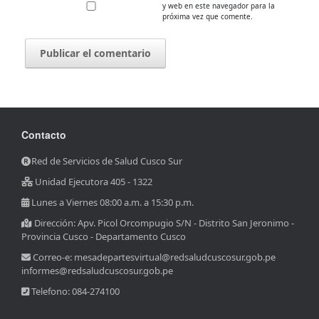
y web en este navegador para la
próxima vez que comente.
Contacto
Red de Servicios de Salud Cusco Sur
Unidad Ejecutora 405 - 1322
Lunes a Viernes 08:00 a.m. a 15:30 p.m.
Dirección: Apv. Picol Orcompugio S/N - Distrito San Jeronimo -
Provincia Cusco - Departamento Cusco
Correo-e: mesadepartesvirtual@redsaludcuscosur.gob.pe
informes@redsaludcuscosur.gob.pe
Telefono: 084-274100