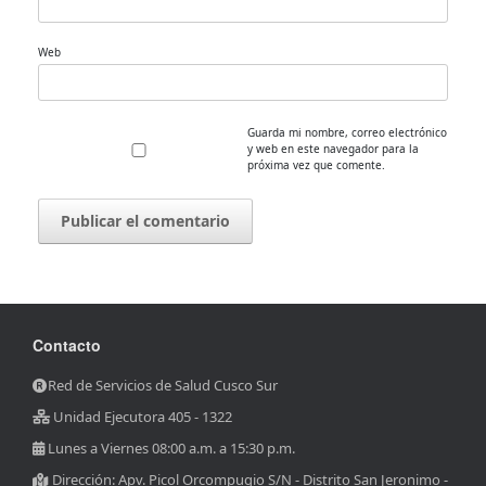
Web
Guarda mi nombre, correo electrónico
y web en este navegador para la
próxima vez que comente.
Contacto
Red de Servicios de Salud Cusco Sur
Unidad Ejecutora 405 - 1322
Lunes a Viernes 08:00 a.m. a 15:30 p.m.
Dirección: Apv. Picol Orcompugio S/N - Distrito San Jeronimo -