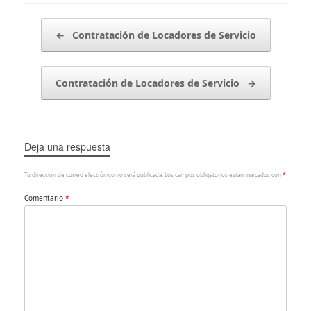
Navegador de artículos
←
Contratación de Locadores de Servicio
Contratación de Locadores de Servicio
→
Deja una respuesta
Tu dirección de correo electrónico no será publicada.
Los campos obligatorios están marcados con
*
Comentario
*