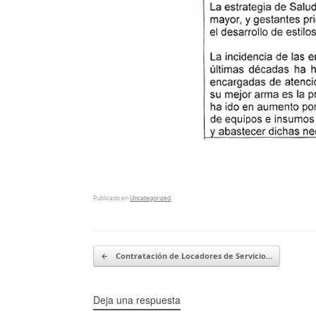
Publicado en
Uncategorized
.
Navegador de artículos
←
Contratación de Locadores de Servicio…
Deja una respuesta