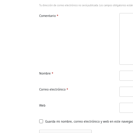
Tu dirección de correo electrónico no será publicada.
Los campos obligatorios está
Comentario
*
Nombre
*
Correo electrónico
*
Web
Guarda mi nombre, correo electrónico y web en este navega