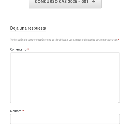
CONCURSO CAS 2026 – 001
→
Deja una respuesta
Tu dirección de correo electrónico no será publicada.
Los campos obligatorios están marcados con
*
Comentario
*
Nombre
*