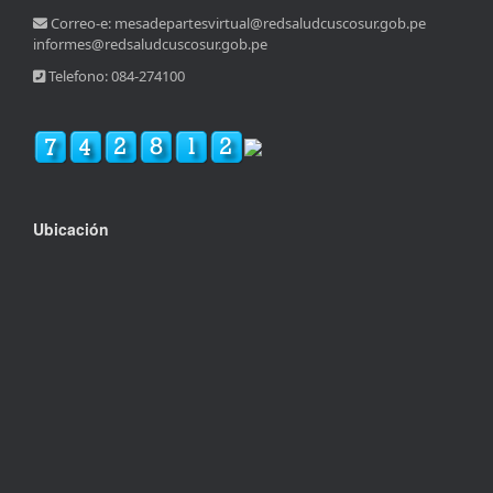
Correo-e: mesadepartesvirtual@redsaludcuscosur.gob.pe
informes@redsaludcuscosur.gob.pe
Telefono: 084-274100
Ubicación