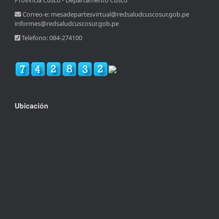
Provincia Cusco - Departamento Cusco
Correo-e: mesadepartesvirtual@redsaludcuscosur.gob.pe
informes@redsaludcuscosur.gob.pe
Telefono: 084-274100
Ubicación