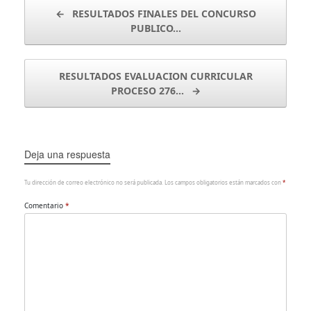
Navegador de artículos
←
RESULTADOS FINALES DEL CONCURSO
PUBLICO…
RESULTADOS EVALUACION CURRICULAR
PROCESO 276…
→
Deja una respuesta
Tu dirección de correo electrónico no será publicada.
Los campos obligatorios están marcados con
*
Comentario
*