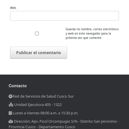
Web
Guarda mi nombre, correo electrónico
y web en este navegador para la
próxima vez que comente.
Contacto
Red de Servicios de Salud Cusco Sur
Unidad Ejecutora 405 - 1322
Lunes a Viernes 08:00 a.m. a 15:30 p.m.
Dirección: Apv. Picol Orcompugio S/N - Distrito San Jeronimo -
Provincia Cusco - Departamento Cusco