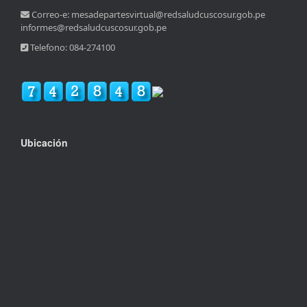
Correo-e: mesadepartesvirtual@redsaludcuscosur.gob.pe
informes@redsaludcuscosur.gob.pe
Telefono: 084-274100
Ubicación