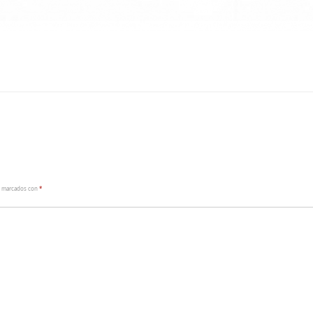
n marcados con
*