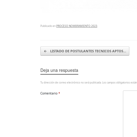
Publicado en
PROCESO NOMBRAMIENTO 2023
.
Navegador de artículos
←
LISTADO DE POSTULANTES TECNICOS APTOS…
Deja una respuesta
Tu dirección de correo electrónico no será publicada.
Los campos obligatorios está
Comentario
*