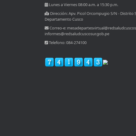
Lunes a Viernes 08:00 a.m. a 15:30 p.m.
Dirección: Apv. Picol Orcompugio S/N - Distrito 
Departamento Cusco
Correo-e: mesadepartesvirtual@redsaludcuscos
informes@redsaludcuscosur.gob.pe
Telefono: 084-274100