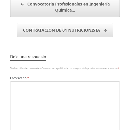
←
Convocatoria Profesionales en Ingeniería
Química…
CONTRATACION DE 01 NUTRICIONISTA
→
Deja una respuesta
Tu dirección de correo electrónico no será publicada.
Los campos obligatorios están marcados con
*
Comentario
*