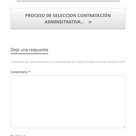
PROCESO DE SELECCION CONTRATACIÓN
ADMINISTRATIVA…
→
Deja una respuesta
Tu dirección de correo electrónico no será publicada.
Los campos obligatorios están marcados con
*
Comentario
*