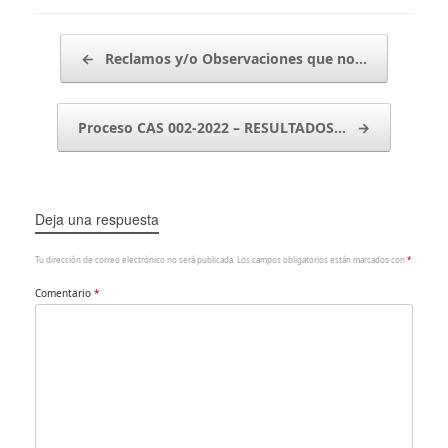
Navegador de artículos
←
Reclamos y/o Observaciones que no…
Proceso CAS 002-2022 – RESULTADOS…
→
Deja una respuesta
Tu dirección de correo electrónico no será publicada.
Los campos obligatorios están marcados con
*
Comentario
*