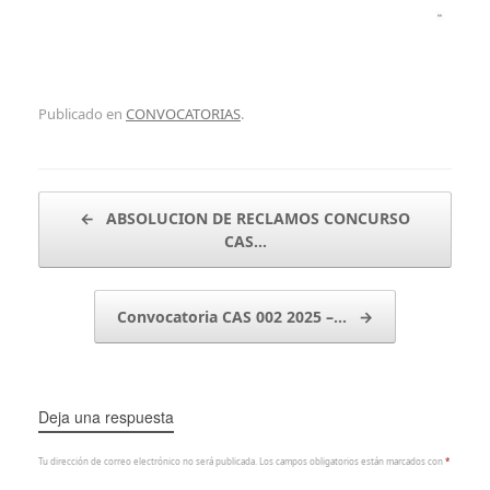
Publicado en
CONVOCATORIAS
.
Navegador de artículos
←
ABSOLUCION DE RECLAMOS CONCURSO
CAS…
Convocatoria CAS 002 2025 –…
→
Deja una respuesta
Tu dirección de correo electrónico no será publicada.
Los campos obligatorios están marcados con
*