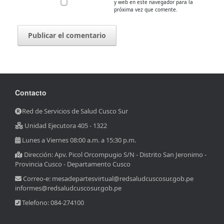
y web en este navegador para la
próxima vez que comente.
Contacto
Red de Servicios de Salud Cusco Sur
Unidad Ejecutora 405 - 1322
Lunes a Viernes 08:00 a.m. a 15:30 p.m.
Dirección: Apv. Picol Orcompugio S/N - Distrito San Jeronimo -
Provincia Cusco - Departamento Cusco
Correo-e: mesadepartesvirtual@redsaludcuscosur.gob.pe
informes@redsaludcuscosur.gob.pe
Telefono: 084-274100