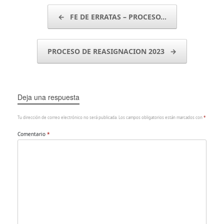
Navegador de artículos
←
FE DE ERRATAS – PROCESO…
PROCESO DE REASIGNACION 2023
→
Deja una respuesta
Tu dirección de correo electrónico no será publicada.
Los campos obligatorios están marcados con
*
Comentario
*