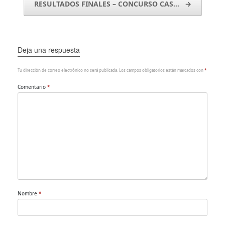
RESULTADOS FINALES – CONCURSO CAS…
→
Deja una respuesta
Tu dirección de correo electrónico no será publicada.
Los campos obligatorios están marcados con
*
Comentario
*
Nombre
*