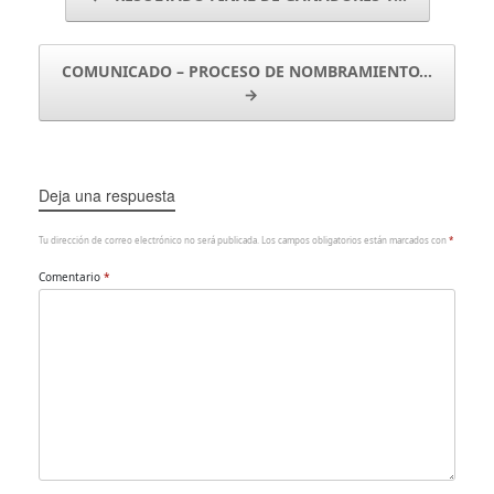
COMUNICADO – PROCESO DE NOMBRAMIENTO…
→
Deja una respuesta
Tu dirección de correo electrónico no será publicada.
Los campos obligatorios están marcados con
*
Comentario
*