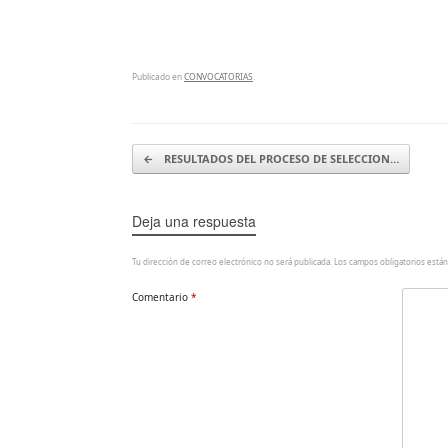
Publicado en
CONVOCATORIAS
.
Navegador de artículos
←
RESULTADOS DEL PROCESO DE SELECCION…
Deja una respuesta
Tu dirección de correo electrónico no será publicada.
Los campos obligatorios está
Comentario
*