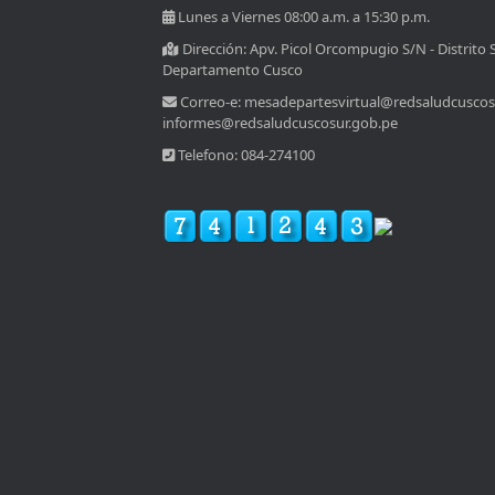
Lunes a Viernes 08:00 a.m. a 15:30 p.m.
Dirección: Apv. Picol Orcompugio S/N - Distrito 
Departamento Cusco
Correo-e: mesadepartesvirtual@redsaludcuscos
informes@redsaludcuscosur.gob.pe
Telefono: 084-274100