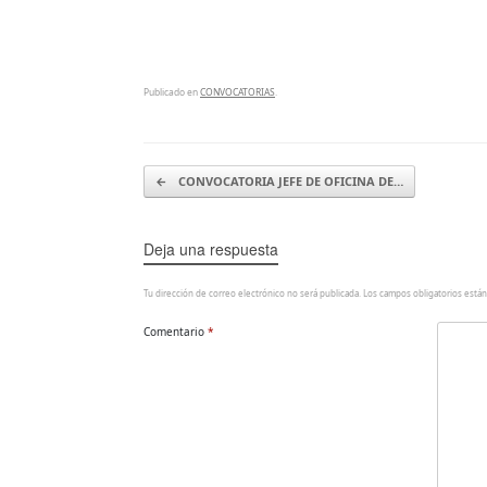
Publicado en
CONVOCATORIAS
.
Navegador de artículos
←
CONVOCATORIA JEFE DE OFICINA DE…
Deja una respuesta
Tu dirección de correo electrónico no será publicada.
Los campos obligatorios está
Comentario
*