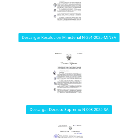
Descargar Resolución Ministerial N-291-2025-MINSA
Descargar Decreto Supremo N 003-2025-SA