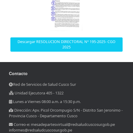
Descargar RESOLUCION DIRECTORAL Nº 195-2025- CGO
2025
Contacto
Red de Servicios de Salud Cusco Sur
Unidad Ejecutora 405 - 1322
Lunes a Viernes 08:00 a.m. a 15:30 p.m.
Dirección: Apv. Picol Orcompugio S/N - Distrito San Jeronimo -
Provincia Cusco - Departamento Cusco
Correo-e: mesadepartesvirtual@redsaludcuscosur.gob.pe
informes@redsaludcuscosur.gob.pe