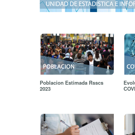
Poblacion Estimada Rsscs
Evol
2023
COV