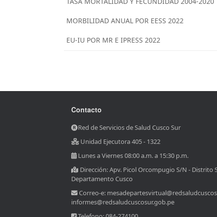
TASA MORTALIDAD Y FECUNDIDAD 2004-2020
MORBILIDAD ANUAL POR EESS 2022
EU-IU POR MR E IPRESS 2022
Editar
Contacto
Red de Servicios de Salud Cusco Sur
Unidad Ejecutora 405 - 1322
Lunes a Viernes 08:00 a.m. a 15:30 p.m.
Dirección: Apv. Picol Orcompugio S/N - Distrito 
Departamento Cusco
Correo-e: mesadepartesvirtual@redsaludcuscos
informes@redsaludcuscosur.gob.pe
Telefono: 084-274100